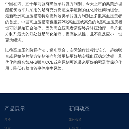
中国在四、五十年前就有降压单片复方制剂，今天上市的奥美沙坦
酯氨氯地平片采用的是有充分循证医学证据的优化降压药物组合。
最新欧洲高血压指南特别提到这类单片复方制剂是多数高血压患者
的首选。中国高血压指南也推荐2级高血压或高危的1级高血压患者
也可以起始联合治疗。因为高血压患者需要终身降压治疗，单片复
方制剂最大的好处就是简化治疗，提高依从性，且不良反应小，也
更为经济。
以往高血压的阶梯疗法，逐步联合，实际治疗过程比较长，起始联
合或起始单片复方制剂治疗能够更快更好地实现血压稳定达标，且
优化的组合如ARB联合CCB或利尿剂可以带来更好的靶器官保护作
用，降低心脑血管事件发生风险。
产品展示
新闻动态
吊椅
媒体报道
沙发
行业资讯