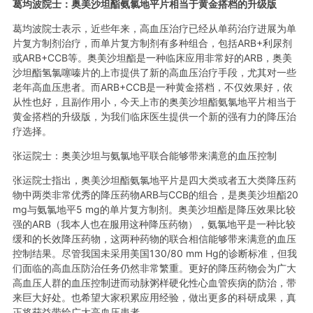
葛均波院士：奥美沙坦酯氨氯地平片相当于黄金搭档的升级版
葛均波院士表示，近些年来，高血压治疗已经从单药治疗进展为单
片复方制剂治疗，而单片复方制剂有多种组合，包括ARB+利尿剂
或ARB+CCB等。奥美沙坦酯是一种临床应用非常好的ARB，奥美
沙坦酯氢氯噻嗪片的上市提供了新的高血压治疗手段，尤其对一些
老年高血压患者。而ARB+CCB是一种黄金搭档，不仅效果好，依
从性也好，且副作用小，今天上市的奥美沙坦酯氨氯地平片相当于
黄金搭档的升级版，为我们临床医生提供一个新的强有力的降压治
疗选择。
张运院士：奥美沙坦与氨氯地平联合能够带来满意的血压控制
张运院士指出，奥美沙坦酯氨氯地平片是四大类或者五大类降压药
物中两类非常优秀的降压药物ARB与CCB的组合，是奥美沙坦酯20
mg与氨氯地平5 mg的单片复方制剂。奥美沙坦酯是降压效果比较
强的ARB（我本人也在服用这种降压药物），氨氯地平是一种比较
缓和的长效降压药物，这两种药物的联合相信能够带来满意的血压
控制结果。尽管我国未采用美国130/80 mm Hg的诊断标准，但我
们面临的高血压防治任务仍然非常繁重。更好的降压药物会为广大
高血压人群的血压控制进而
动脉粥样硬化
性心血管疾病的防治，带
来巨大好处。也希望大家积累应用经验，做出更多的科研成果，真
正将获益带给广大高血压患者。