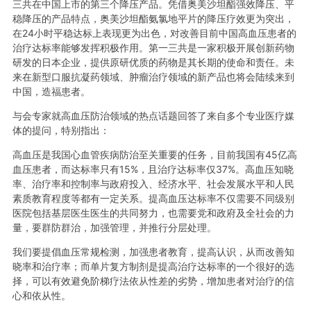
三共在中国上市的第三个降压产品。凭借奥美沙坦酯强效降压、平
稳降压的产品特点，奥美沙坦酯氨氯地平片的降压疗效更为突出，
在24小时平稳达标上表现更为出色，对改善目前中国高血压患者的
治疗达标率能够发挥积极作用。第一三共是一家积极开展创新药物
研发的日本企业，提供原研优质的药物是其长期的使命和责任。未
来在新型口服抗凝药领域、肿瘤治疗领域的新产品也将会陆续来到
中国，造福患者。
与会专家就高血压防治领域的热点话题回答了来自多个专业医疗媒
体的提问，特别指出：
高血压是我国心血管疾病防治至关重要的任务，目前我国有45亿高
血压患者，而达标率只有15%，且治疗达标率仅37%。高血压知晓
率、治疗率和控制率与政府投入、经济水平、社会发展水平和人民
素质教育程度等都有一定关系。提高血压达标率不仅需要不同级别
医院包括基层医生医生的共同努力，也需要党和政府及全社会的力
量，要群防群治，加强管理，并推行分层处理。
我们要提倡血压常规检测，加强患者教育，提高认识，从而改善知
晓率和治疗率；而单片复方制剂是提高治疗达标率的一个很好的选
择，可以有效避免阶梯疗法依从性差的劣势，增加患者对治疗的信
心和依从性。