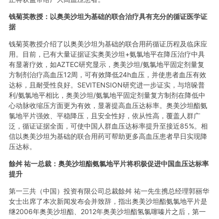
钱菊英教授：以奥美沙坦为基础的联合治疗具有充分的循证医学证
据
钱菊英教授介绍了以奥美沙坦为基础的联合用药循证历程及临床应
用。目前，已有大量证据证实奥美沙坦+氨氯地平在降压治疗中具
有显著疗效，如AZTEC研究显示，奥美沙坦/氨氯地平固定剂量复
方制剂治疗高血压12周，可有效降低24h血压，并使患者血压有效
达标，且耐受性良好。SEVITENSION研究进一步证实，与培哚普
利/氨氯地平相比，奥美沙坦/氨氯地平固定剂量复方制剂在降低中
心动脉收缩压方面更为有效，显著提高血压达标率。奥美沙坦酯氨
氯地平片强效、平稳降压，且安全性好，依从性高，覆盖人群广
泛，循证证据全面，可使中国人群血压达标率提升至接近85%。相
信以奥美沙坦为基础的联合用药可帮助更多高血压患者早日实现降
压达标。
餘舛 祐一总裁：奥美沙坦酯氨氯地平片将积极促进中国血压达标率
提升
第一三共（中国）投资有限公司总裁餘舛 祐一先生携总经理郭丽华
女士出席了本次新闻发布会并致辞，指出奥美沙坦酯氨氯地平片是
继2006年奥美沙坦酯、2012年奥美沙坦酯氢氯噻嗪片之后，第一